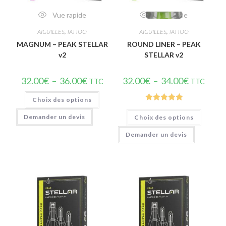
Vue rapide
Vue rapide
AIGUILLES
,
TATTOO
AIGUILLES
,
TATTOO
MAGNUM – PEAK STELLAR
ROUND LINER – PEAK
v2
STELLAR v2
32.00
€
–
36.00
€
32.00
€
–
34.00
€
TTC
TTC
Choix des options
Note
5.00
Demander un devis
Choix des options
sur 5
Demander un devis