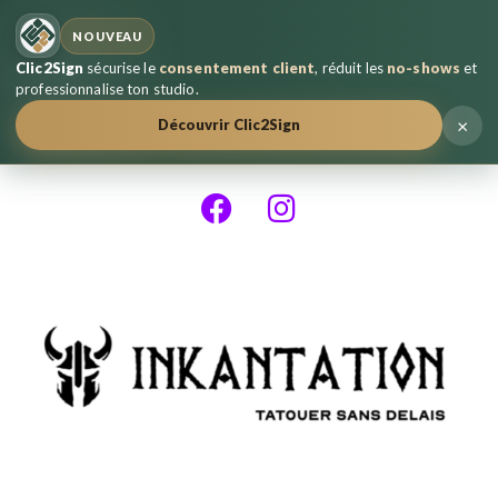
NOUVEAU
Clic2Sign
sécurise le
consentement client
, réduit les
no-shows
et
professionnalise ton studio.
×
Découvrir Clic2Sign