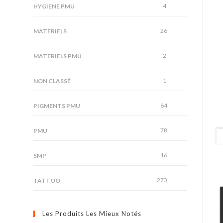
4
HYGIENE PMU
26
MATERIELS
2
MATERIELS PMU
1
NON CLASSÉ
64
PIGMENTS PMU
78
PMU
16
SMP
273
TATTOO
Les Produits Les Mieux Notés