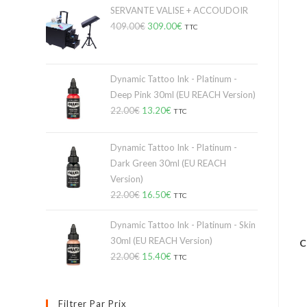
SERVANTE VALISE + ACCOUDOIR
409.00
€
309.00
€
TTC
Dynamic Tattoo Ink - Platinum -
Deep Pink 30ml (EU REACH Version)
22.00
€
13.20
€
TTC
Dynamic Tattoo Ink - Platinum -
Dark Green 30ml (EU REACH
Version)
22.00
€
16.50
€
TTC
Dynamic Tattoo Ink - Platinum - Skin
30ml (EU REACH Version)
C
22.00
€
15.40
€
TTC
Filtrer Par Prix