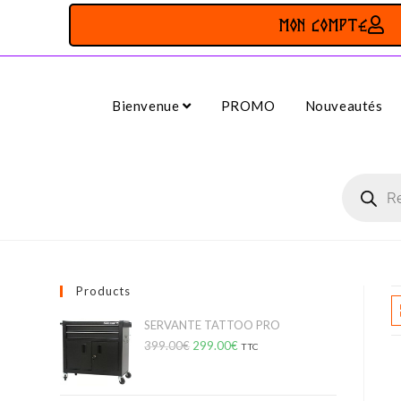
MON COMPTE
Bienvenue
PROMO
Nouveautés
Products
SERVANTE TATTOO PRO
399.00
€
299.00
€
TTC