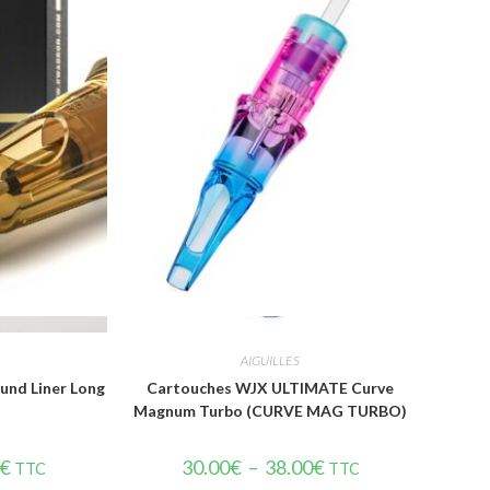
de
Vue rapide
AIGUILLES
nd Liner Long
Cartouches WJX ULTIMATE Curve
Magnum Turbo (CURVE MAG TURBO)
€
30.00
€
–
38.00
€
TTC
TTC