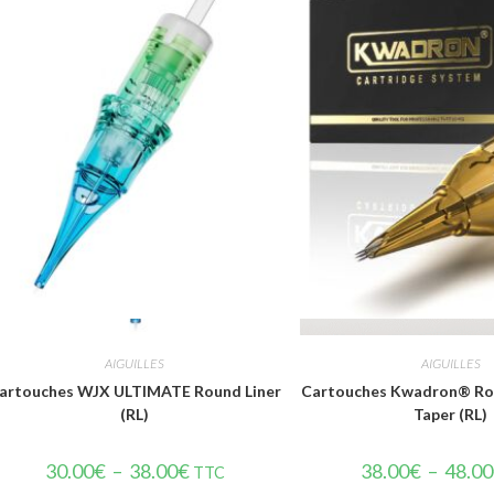
Vue rapide
Vue rapi
AIGUILLES
AIGUILLES
artouches WJX ULTIMATE Round Liner
Cartouches Kwadron® Rou
(RL)
Taper (RL)
30.00
€
–
38.00
€
38.00
€
–
48.00
TTC