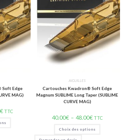
de
Vue rapide
AIGUILLES
 Soft Edge
Cartouches Kwadron® Soft Edge
CURVE MAG)
Magnum SUBLIME Long Taper (SUBLIME
CURVE MAG)
€
TTC
40.00
€
–
48.00
€
TTC
ons
Choix des options
Demander un devis