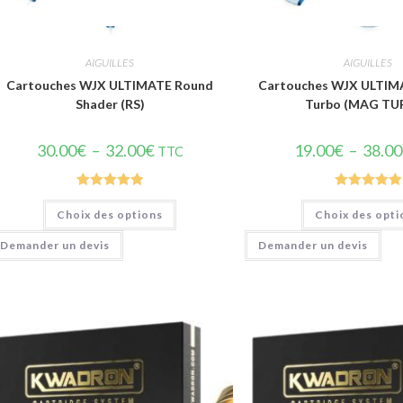
Vue rapide
Vue rapi
AIGUILLES
AIGUILLES
Cartouches WJX ULTIMATE Round
Cartouches WJX ULTI
Shader (RS)
Turbo (MAG TU
30.00
€
–
32.00
€
19.00
€
–
38.00
TTC
Note
5.00
Note
5.00
Choix des options
Choix des opti
sur 5
sur 5
Demander un devis
Demander un devis