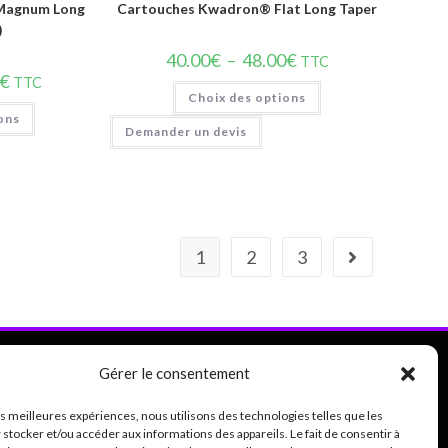
Magnum Long
Cartouches Kwadron® Flat Long Taper
)
40.00
€
–
48.00
€
TTC
€
TTC
Choix des options
ons
Demander un devis
1
2
3
Gérer le consentement
les meilleures expériences, nous utilisons des technologies telles que les
Suivez-nous sur
 stocker et/ou accéder aux informations des appareils. Le fait de consentir à