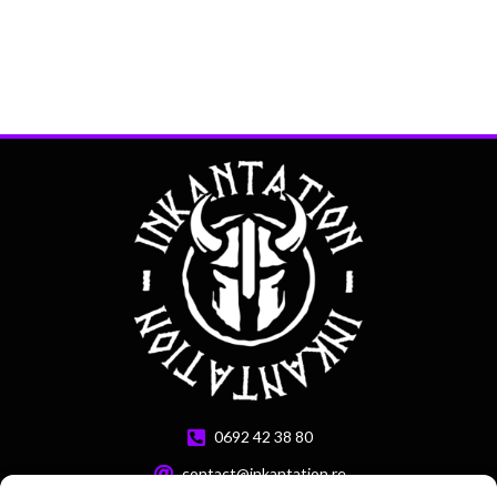
0692 42 38 80
contact@inkantation.re