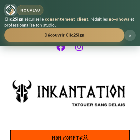
NOUVEAU
Clic2Sign
sécurise le
consentement client
, réduit les
no-shows
et
professionnalise ton studio.
×
Découvrir Clic2Sign
MON COMPTE