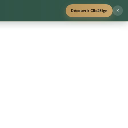
×
Découvrir Clic2Sign