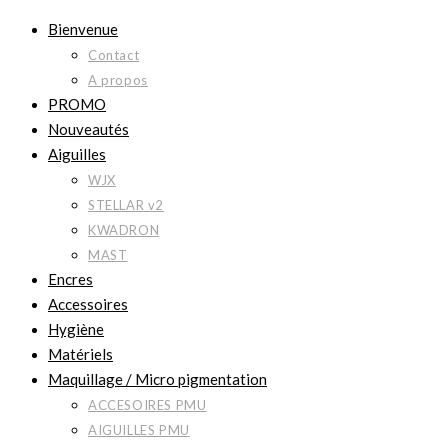
Bienvenue
Contact
A propos
PROMO
Nouveautés
Aiguilles
WJX
STELLAR v2
KWADRON
MAST
Encres
Accessoires
Hygiène
Matériels
Maquillage / Micro pigmentation
ACCESOIRES PMU
AIGUILLES PMU