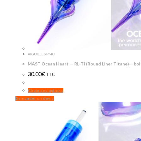
AIGUILLES PMU
MAST Ocean Heart — RL-Ti (Round Liner Titane)— boi
30.00
€
TTC
Ce
Choix des options
produit
Demander un devis
a
plusieurs
variations.
Les
options