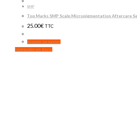
SMP
Top Marks SMP Scalp Micropigmentation Aftercare S
25.00
€
TTC
Ajouter au panier
Demander un devis