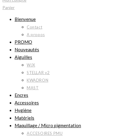
Panier
Bienvenue
Contact
A propos
PROMO
Nouveautés
Aiguilles
WJX
STELLAR v2
KWADRON
MAST
Encres
Accessoires
Hygiène
Matériels
Maquillage / Micro pigmentation
ACCESOIRES PMU