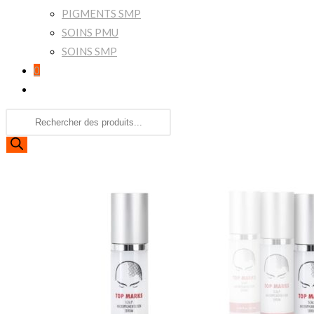
PIGMENTS SMP
SOINS PMU
SOINS SMP
0
Toggle
website
Recherche
search
de
produits