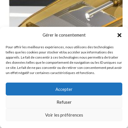
Gérer le consentement
Pour offrir les meilleures expériences, nous utilisons des technologies
telles que les cookies pour stocker et/ou accéder aux informations des
appareils. Le fait de consentir à ces technologies nous permettra de traiter
des données telles que le comportement de navigation ou les ID uniques sur
ce site. Le fait de ne pas consentir ou de retirer son consentement peut avoir
un effet négatif sur certaines caractéristiques et fonctions.
Vue rapide
AIGUILLES
Accepter
Cartouches Kwadron® COMBAT Soft Edge Magnum Long
Taper (CURVE MAG)
Refuser
0
75.00
€
–
85.00
€
TTC
Voir les préférences
Choix des options