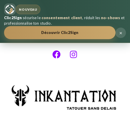
NOUVEAU
Clic2Sign
sécurise le
consentement client
, réduit les
no-shows
et
professionnalise ton studio.
×
Découvrir Clic2Sign