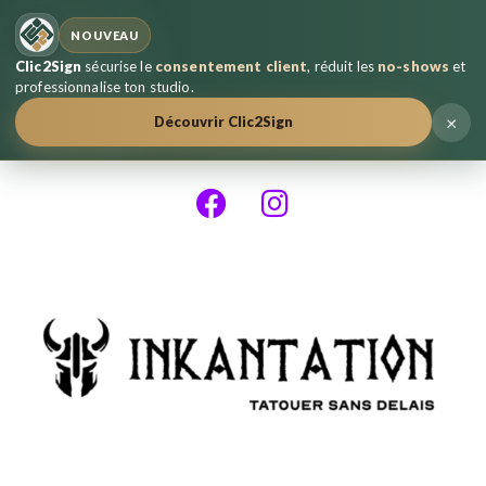
NOUVEAU
Clic2Sign
sécurise le
consentement client
, réduit les
no-shows
et
professionnalise ton studio.
×
Découvrir Clic2Sign