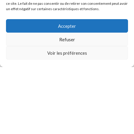
ce site. Le fait de ne pas consentir ou de retirer son consentement peut avoir
un effet négatif sur certaines caractéristiques et fonctions.
Vue rapide
Accepter
AIGUILLES
,
TATTOO
MAGNUM – PEAK STELLAR v2
Refuser
0
32.00
€
–
36.00
€
TTC
Voir les préférences
Choix des options
Demander un devis