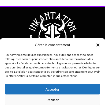
Gérer le consentement
Pour offrir les meilleures expériences, nous utilisons des technologies
telles que les cookies pour stocker et/ou accéder aux informations des
appareils. Le fait de consentir à ces technologies nous permettra de traiter
des données telles que le comportement de navigation ou les ID uniques sur
0692 42 38 80
ce site. Le fait de ne pas consentir ou de retirer son consentement peut avoir
un effet négatif sur certaines caractéristiques et fonctions.
contact@inkantation.re
Accepter
Suivez-nous sur
Refuser
0