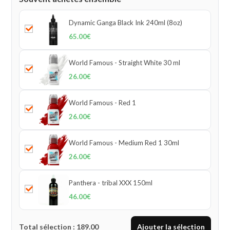
Dynamic Ganga Black Ink 240ml (8oz)
65.00
€
World Famous - Straight White 30 ml
26.00
€
World Famous - Red 1
26.00
€
World Famous - Medium Red 1 30ml
26.00
€
Panthera - tribal XXX 150ml
46.00
€
Total sélection :
189.00
Ajouter la sélection