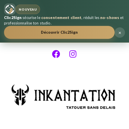
NOUVEAU
Clic2Sign
sécurise le
consentement client
, réduit les
no-shows
et
professionnalise ton studio.
×
Découvrir Clic2Sign