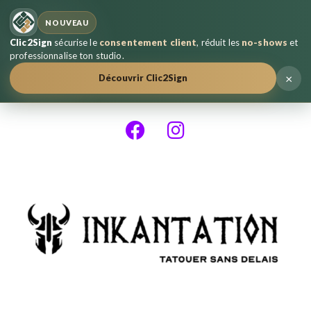
NOUVEAU
Clic2Sign
sécurise le
consentement client
, réduit les
no-shows
et
professionnalise ton studio.
×
Découvrir Clic2Sign