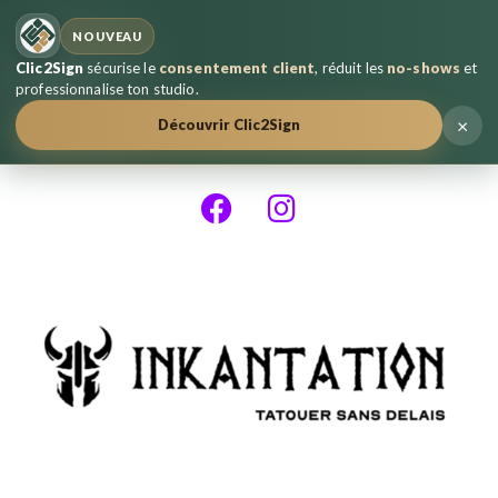
NOUVEAU
Clic2Sign
sécurise le
consentement client
, réduit les
no-shows
et
professionnalise ton studio.
×
Découvrir Clic2Sign