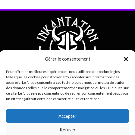
Gérer le consentement
Pour offrir les meilleures expériences, nous utilisons des technologies
telles que les cookies pour stocker et/ou accéder aux informations des
appareils. Le fait de consentir à ces technologies nous permettra de traiter
des données telles que le comportement de navigation ou les ID uniques sur
0692 42 38 80
ce site. Le fait de ne pas consentir ou de retirer son consentement peut avoir
un effet négatif sur certaines caractéristiques et fonctions.
contact@inkantation.re
Accepter
Suivez-nous sur
Refuser
0