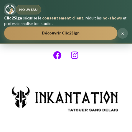
NOUVEAU
Clic2Sign
sécurise le
consentement client
, réduit les
no-shows
et
professionnalise ton studio.
×
Découvrir Clic2Sign