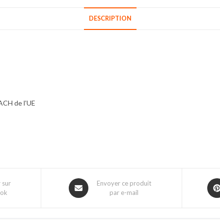
DESCRIPTION
ACH de l’UE
 sur
Envoyer ce produit
ook
par e-mail