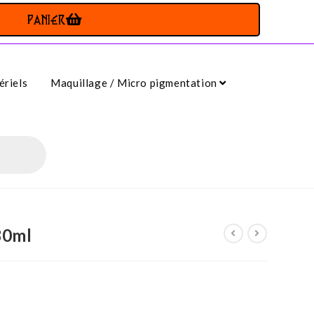
PANIER
riels
Maquillage / Micro pigmentation
30ml