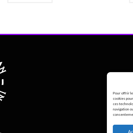
Pour offrir 
cookies pour
ces technolo
navigation ou
consentement
Polit
Ac