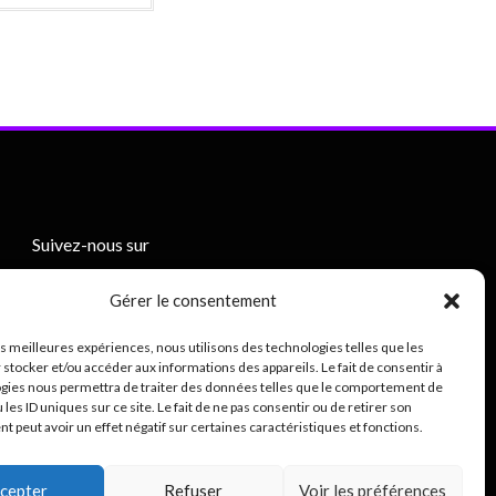
Suivez-nous sur
Gérer le consentement
les meilleures expériences, nous utilisons des technologies telles que les
 stocker et/ou accéder aux informations des appareils. Le fait de consentir à
gies nous permettra de traiter des données telles que le comportement de
 les ID uniques sur ce site. Le fait de ne pas consentir ou de retirer son
Mentions légales
 peut avoir un effet négatif sur certaines caractéristiques et fonctions.
0
ique de confidentialité (RGPD)
cepter
Refuser
Voir les préférences