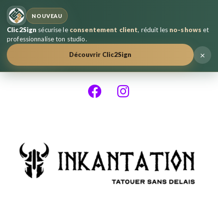
NOUVEAU
Clic2Sign
sécurise le
consentement client
, réduit les
no-shows
et
professionnalise ton studio.
×
Découvrir Clic2Sign