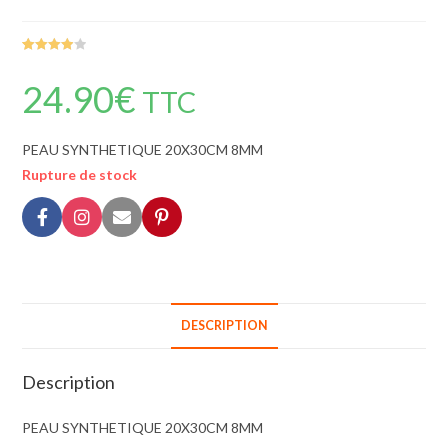
Noté
1
4.00
sur 5
24.90
€
TTC
basé
sur
notation
PEAU SYNTHETIQUE 20X30CM 8MM
client
Rupture de stock
DESCRIPTION
Description
PEAU SYNTHETIQUE 20X30CM 8MM