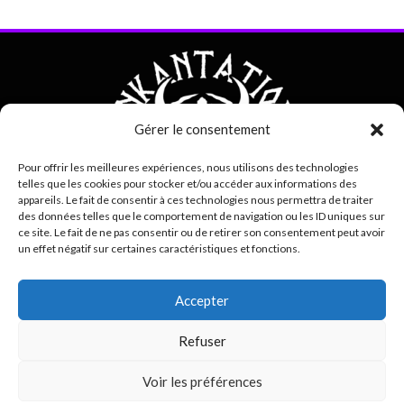
Gérer le consentement
Pour offrir les meilleures expériences, nous utilisons des technologies
telles que les cookies pour stocker et/ou accéder aux informations des
appareils. Le fait de consentir à ces technologies nous permettra de traiter
des données telles que le comportement de navigation ou les ID uniques sur
ce site. Le fait de ne pas consentir ou de retirer son consentement peut avoir
un effet négatif sur certaines caractéristiques et fonctions.
0692 42 38 80
Accepter
contact@inkantation.re
Refuser
0
Suivez-nous sur
Voir les préférences