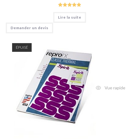
Note
5.00
Lire la suite
sur 5
Demander un devis
ÉPUISÉ
Vue rapide