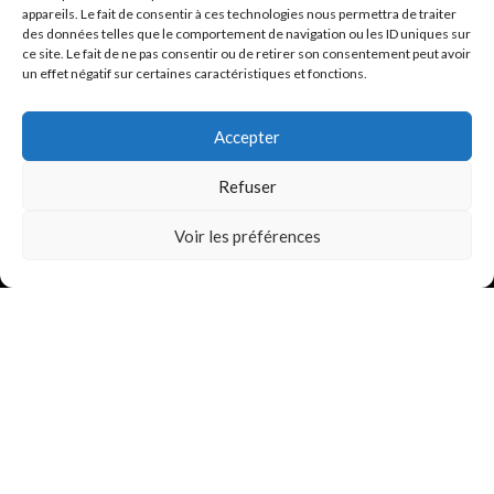
appareils. Le fait de consentir à ces technologies nous permettra de traiter
des données telles que le comportement de navigation ou les ID uniques sur
ce site. Le fait de ne pas consentir ou de retirer son consentement peut avoir
un effet négatif sur certaines caractéristiques et fonctions.
0692 42 38 80
Accepter
contact@inkantation.re
Refuser
0
Suivez-nous sur
Voir les préférences
Mentions légales
Politique de confidentialité (RGPD)
Tous droits réservés | INKantation Réunion| 2025 | Site réalisé par Les
Possibles