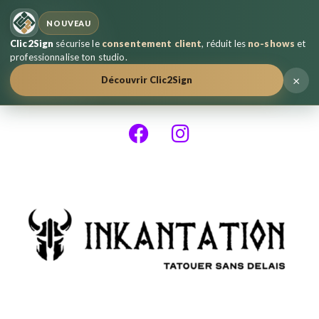
NOUVEAU
Clic2Sign
sécurise le
consentement client
, réduit les
no-shows
et
professionnalise ton studio.
×
Découvrir Clic2Sign