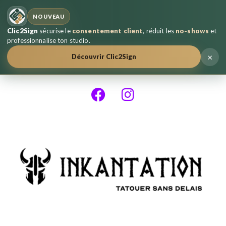
NOUVEAU
Clic2Sign
sécurise le
consentement client
, réduit les
no-shows
et
professionnalise ton studio.
×
Découvrir Clic2Sign