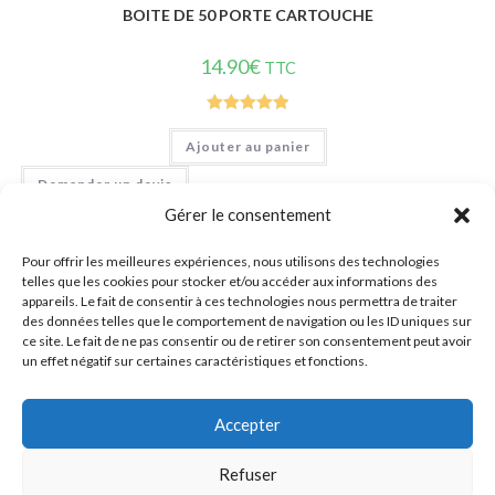
BOITE DE 50 PORTE CARTOUCHE
14.90
€
TTC
Note
5.00
Ajouter au panier
sur 5
Demander un devis
Gérer le consentement
Pour offrir les meilleures expériences, nous utilisons des technologies
telles que les cookies pour stocker et/ou accéder aux informations des
appareils. Le fait de consentir à ces technologies nous permettra de traiter
des données telles que le comportement de navigation ou les ID uniques sur
ce site. Le fait de ne pas consentir ou de retirer son consentement peut avoir
un effet négatif sur certaines caractéristiques et fonctions.
Accepter
Refuser
0