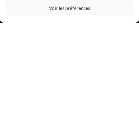
Voir les préférences
0692 42 38 80
contact@inkantation.re
Suivez-nous sur
Mentions légales
Politique de confidentialité (RGPD)
Tous droits réservés | INKantation Réunion| 2025 | Site réalisé par Les
Possibles