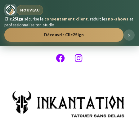
NOUVEAU
Clic2Sign
sécurise le
consentement client
, réduit les
no-shows
et
professionnalise ton studio.
×
Découvrir Clic2Sign