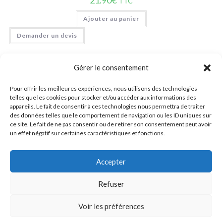
21.90
€
TTC
Ajouter au panier
Demander un devis
Gérer le consentement
Pour offrir les meilleures expériences, nous utilisons des technologies
telles que les cookies pour stocker et/ou accéder aux informations des
appareils. Le fait de consentir à ces technologies nous permettra de traiter
des données telles que le comportement de navigation ou les ID uniques sur
ce site. Le fait de ne pas consentir ou de retirer son consentement peut avoir
un effet négatif sur certaines caractéristiques et fonctions.
Accepter
Refuser
0
Voir les préférences
0692 42 38 80