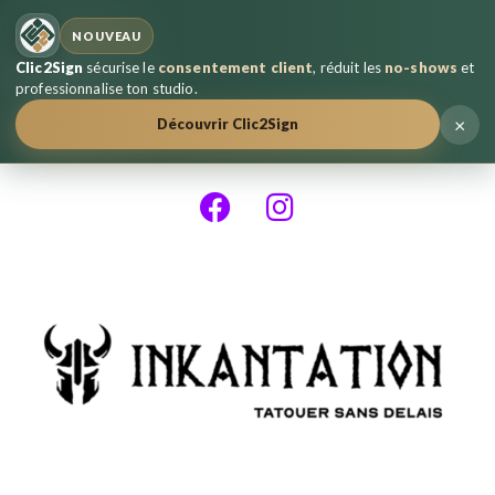
NOUVEAU
Clic2Sign
sécurise le
consentement client
, réduit les
no-shows
et
professionnalise ton studio.
×
Découvrir Clic2Sign