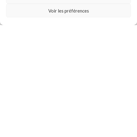
0
REACH Version)
Voir les préférences
19.00
€
TTC
Ajouter au panier
Demander un devis