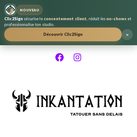
NOUVEAU
Clic2Sign
sécurise le
consentement client
, réduit les
no-shows
et
professionnalise ton studio.
×
Découvrir Clic2Sign