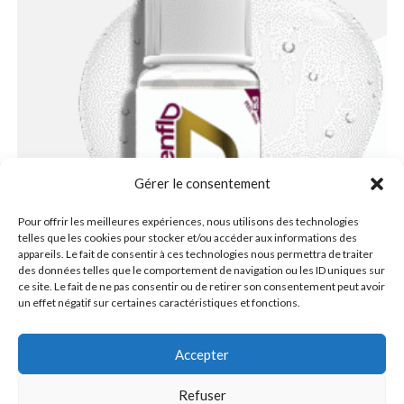
Gérer le consentement
Pour offrir les meilleures expériences, nous utilisons des technologies
telles que les cookies pour stocker et/ou accéder aux informations des
appareils. Le fait de consentir à ces technologies nous permettra de traiter
des données telles que le comportement de navigation ou les ID uniques sur
ce site. Le fait de ne pas consentir ou de retirer son consentement peut avoir
un effet négatif sur certaines caractéristiques et fonctions.
Vue rapide
Accepter
PIGMENTS PMU
,
PMU
Perma Blend Luxe Evenflo PMU Ink – Flow Solution 15ml (EU
Refuser