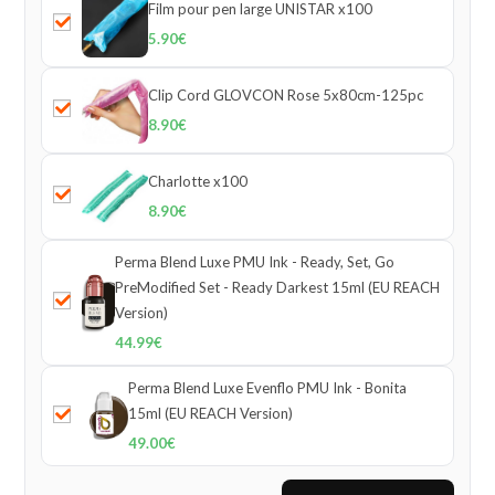
Film pour pen large UNISTAR x100
5.90
€
Clip Cord GLOVCON Rose 5x80cm-125pc
8.90
€
Charlotte x100
8.90
€
Perma Blend Luxe PMU Ink - Ready, Set, Go
PreModified Set - Ready Darkest 15ml (EU REACH
Version)
44.99
€
Perma Blend Luxe Evenflo PMU Ink - Bonita
15ml (EU REACH Version)
49.00
€