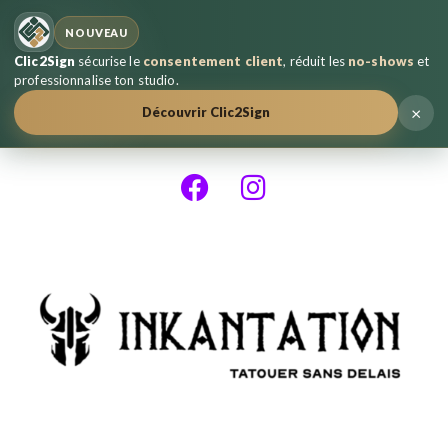
NOUVEAU
Clic2Sign
sécurise le
consentement client
, réduit les
no-shows
et
professionnalise ton studio.
×
Découvrir Clic2Sign