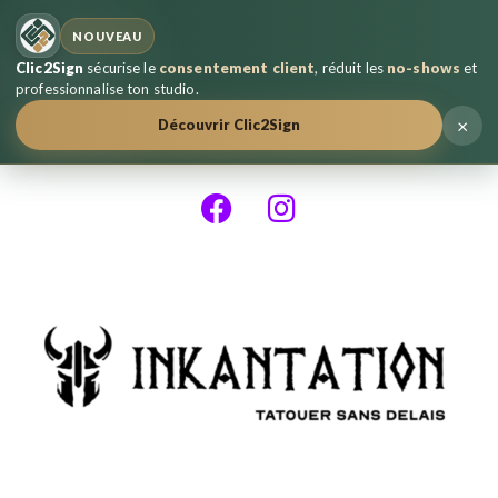
NOUVEAU
Clic2Sign
sécurise le
consentement client
, réduit les
no-shows
et
professionnalise ton studio.
×
Découvrir Clic2Sign