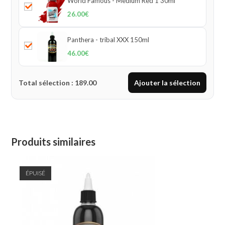
World Famous - Medium Red 1 30ml
26.00
€
Panthera - tribal XXX 150ml
46.00
€
Total sélection :
189.00
Ajouter la sélection
Produits similaires
ÉPUISÉ