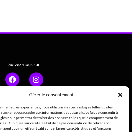
Suivez-nous sur
Gérer le consentement
les meilleures expériences, nous utilisons des technologies telles que les
Mentions légales
 stocker et/ou accéder aux informations des appareils. Le fait de consentir à
gies nous permettra de traiter des données telles que le comportement de
ique de confidentialité (RGPD)
 les ID uniques sur ce site. Le fait de ne pas consentir ou de retirer son
 peut avoir un effet négatif sur certaines caractéristiques et fonctions.