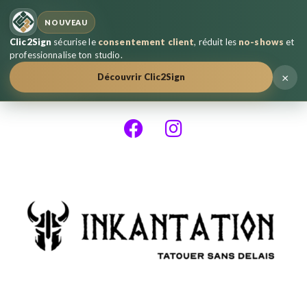
NOUVEAU
Clic2Sign
sécurise le
consentement client
, réduit les
no-shows
et
professionnalise ton studio.
×
Découvrir Clic2Sign