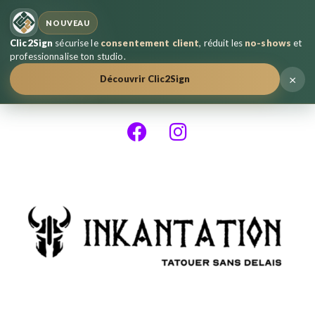
NOUVEAU
Clic2Sign
sécurise le
consentement client
, réduit les
no-shows
et
professionnalise ton studio.
×
Découvrir Clic2Sign