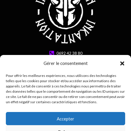
0692 42 38 80
contact@inkantation.re
Gérer le consentement
Pour offrir les meilleures expériences, nous utilisons des technologies
Suivez-nous sur
telles que les cookies pour stocker et/ou accéder aux informations des
appareils. Le fait de consentir à ces technologies nous permettra de traiter
des données telles que le comportement de navigation ou les ID uniques sur
ce site. Le fait de ne pas consentir ou de retirer son consentement peut avoir
un effet négatif sur certaines caractéristiques et fonctions.
Accepter
Mentions légales