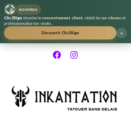
NOUVEAU
Clic2Sign
sécurise le
consentement client
, réduit les
no-shows
et
professionnalise ton studio.
×
Découvrir Clic2Sign