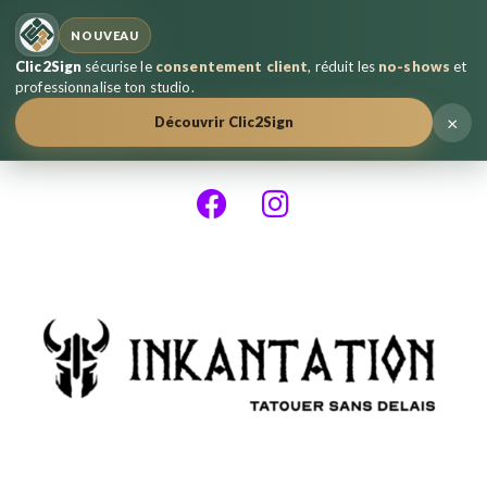
NOUVEAU
Clic2Sign
sécurise le
consentement client
, réduit les
no-shows
et
professionnalise ton studio.
×
Découvrir Clic2Sign