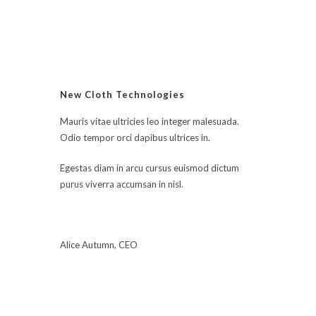
sur 5
New Cloth Technologies
Mauris vitae ultricies leo integer malesuada.
Odio tempor orci dapibus ultrices in.
Egestas diam in arcu cursus euismod dictum
purus viverra accumsan in nisl.
Alice Autumn, CEO