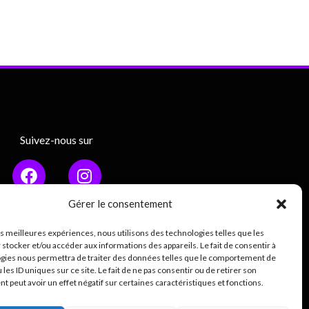
Suivez-nous sur
Gérer le consentement
les meilleures expériences, nous utilisons des technologies telles que les
Mentions légales
 stocker et/ou accéder aux informations des appareils. Le fait de consentir à
gies nous permettra de traiter des données telles que le comportement de
ique de confidentialité (RGPD)
 les ID uniques sur ce site. Le fait de ne pas consentir ou de retirer son
 peut avoir un effet négatif sur certaines caractéristiques et fonctions.
0