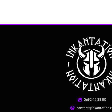
0692 42 38 80
contact@inkantation.r