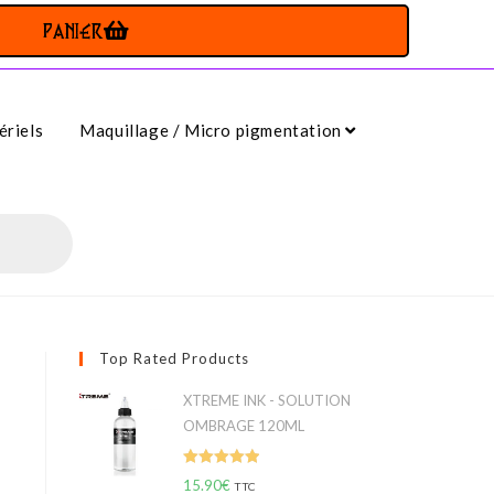
PANIER
riels
Maquillage / Micro pigmentation
Top Rated Products
XTREME INK - SOLUTION
OMBRAGE 120ML
Note
5.00
15.90
€
TTC