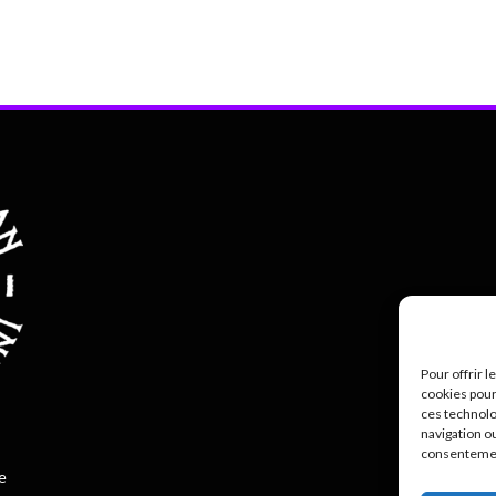
Pour offrir 
cookies pour
ces technolo
Polit
navigation ou
consentement
e