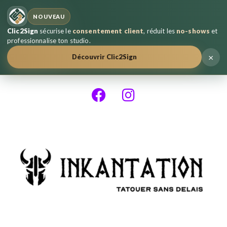
NOUVEAU
Clic2Sign
sécurise le
consentement client
, réduit les
no-shows
et
professionnalise ton studio.
×
Découvrir Clic2Sign