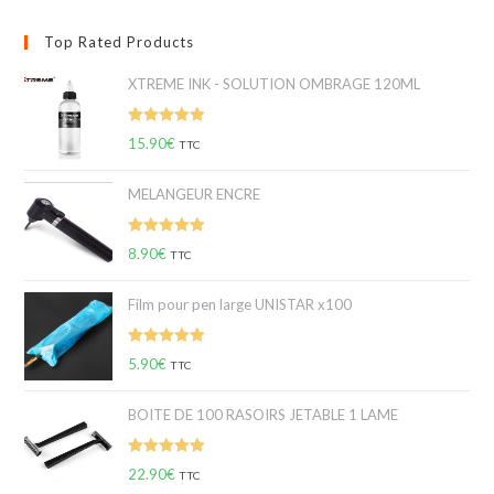
Top Rated Products
XTREME INK - SOLUTION OMBRAGE 120ML
Note
5.00
15.90
€
TTC
sur 5
MELANGEUR ENCRE
Note
5.00
8.90
€
TTC
sur 5
Film pour pen large UNISTAR x100
Note
5.00
5.90
€
TTC
sur 5
BOITE DE 100 RASOIRS JETABLE 1 LAME
Note
5.00
22.90
€
TTC
sur 5