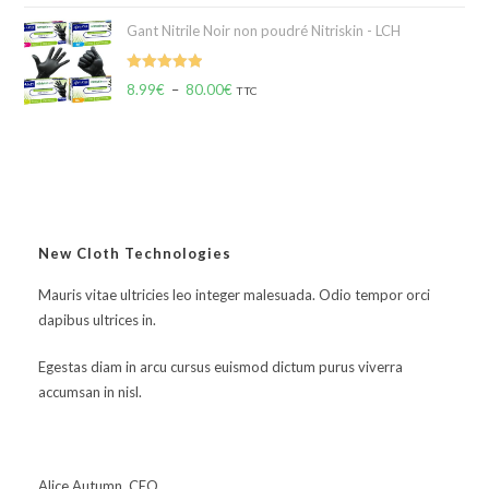
Gant Nitrile Noir non poudré Nitriskin - LCH
Note
5.00
8.99
€
–
80.00
€
TTC
sur 5
New Cloth Technologies
Mauris vitae ultricies leo integer malesuada. Odio tempor orci
dapibus ultrices in.
Egestas diam in arcu cursus euismod dictum purus viverra
accumsan in nisl.
Alice Autumn, CEO