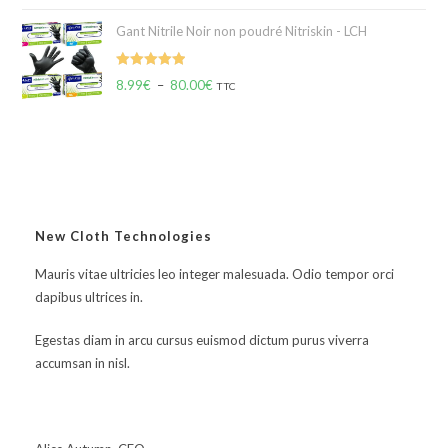
Gant Nitrile Noir non poudré Nitriskin - LCH
Note
5.00
8.99
€
–
80.00
€
TTC
sur 5
New Cloth Technologies
Mauris vitae ultricies leo integer malesuada. Odio tempor orci
dapibus ultrices in.
Egestas diam in arcu cursus euismod dictum purus viverra
accumsan in nisl.