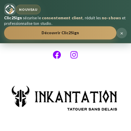
NOUVEAU
Clic2Sign
sécurise le
consentement client
, réduit les
no-shows
et
professionnalise ton studio.
×
Découvrir Clic2Sign