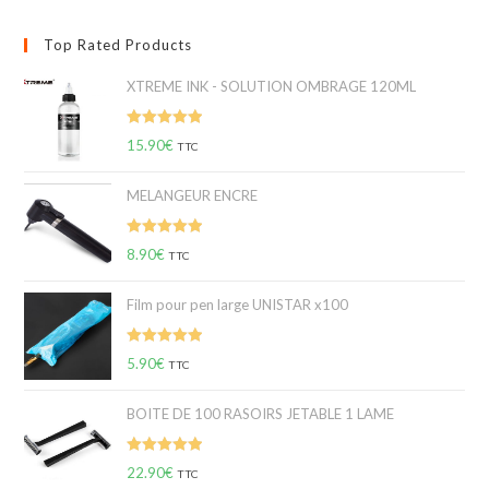
Top Rated Products
XTREME INK - SOLUTION OMBRAGE 120ML
Note
5.00
15.90
€
TTC
sur 5
MELANGEUR ENCRE
Note
5.00
8.90
€
TTC
sur 5
Film pour pen large UNISTAR x100
Note
5.00
5.90
€
TTC
sur 5
BOITE DE 100 RASOIRS JETABLE 1 LAME
Note
5.00
22.90
€
TTC
sur 5