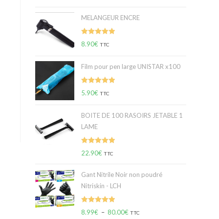
sur 5
MELANGEUR ENCRE
Note
5.00
8.90
€
TTC
sur 5
Film pour pen large UNISTAR x100
Note
5.00
5.90
€
TTC
sur 5
BOITE DE 100 RASOIRS JETABLE 1
LAME
Note
5.00
22.90
€
TTC
sur 5
Gant Nitrile Noir non poudré
Nitriskin - LCH
Note
5.00
8.99
€
–
80.00
€
TTC