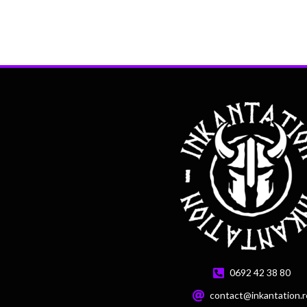
0692 42 38 80
contact@inkantation.r