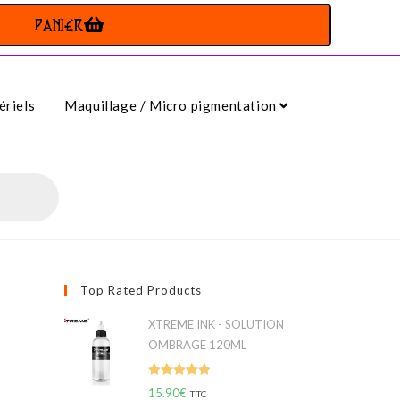
PANIER
riels
Maquillage / Micro pigmentation
Top Rated Products
XTREME INK - SOLUTION
OMBRAGE 120ML
Note
5.00
15.90
€
TTC