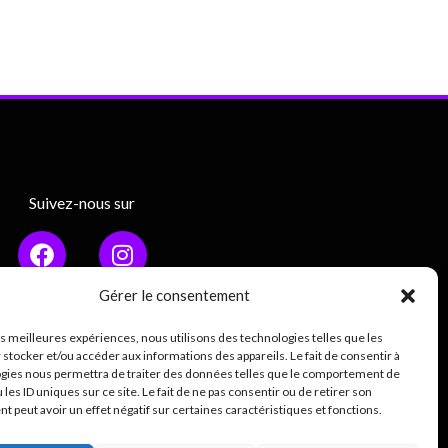
Suivez-nous sur
Gérer le consentement
les meilleures expériences, nous utilisons des technologies telles que les
Mentions légales
 stocker et/ou accéder aux informations des appareils. Le fait de consentir à
gies nous permettra de traiter des données telles que le comportement de
ique de confidentialité (RGPD)
 les ID uniques sur ce site. Le fait de ne pas consentir ou de retirer son
 peut avoir un effet négatif sur certaines caractéristiques et fonctions.
0