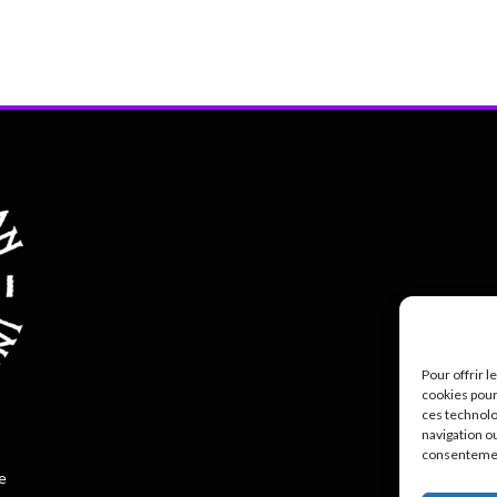
Pour offrir 
cookies pour
ces technolo
Polit
navigation ou
consentement
e