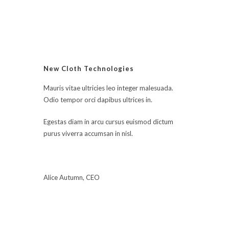
sur 5
New Cloth Technologies
Mauris vitae ultricies leo integer malesuada.
Odio tempor orci dapibus ultrices in.
Egestas diam in arcu cursus euismod dictum
purus viverra accumsan in nisl.
Alice Autumn, CEO