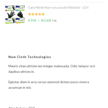
Gant Nitrile Noir non poudré Nitriskin - LCH
Note
5.00
8.99
€
–
80.00
€
TTC
sur 5
New Cloth Technologies
Mauris vitae ultricies leo integer malesuada. Odio tempor orci
dapibus ultrices in.
Egestas diam in arcu cursus euismod dictum purus viverra
accumsan in nisl.