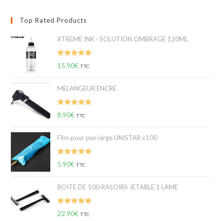
Top Rated Products
XTREME INK - SOLUTION OMBRAGE 120ML
Note
5.00
15.90
€
TTC
sur 5
MELANGEUR ENCRE
Note
5.00
8.90
€
TTC
sur 5
Film pour pen large UNISTAR x100
Note
5.00
5.90
€
TTC
sur 5
BOITE DE 100 RASOIRS JETABLE 1 LAME
Note
5.00
22.90
€
TTC
sur 5