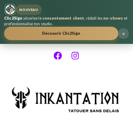
NOUVEAU
Clic2Sign
sécurise le
consentement client
, réduit les
no-shows
et
professionnalise ton studio.
×
Découvrir Clic2Sign