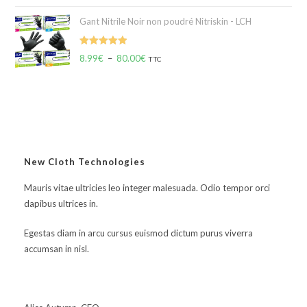
Gant Nitrile Noir non poudré Nitriskin - LCH
Note
5.00
8.99
€
–
80.00
€
TTC
sur 5
New Cloth Technologies
Mauris vitae ultricies leo integer malesuada. Odio tempor orci
dapibus ultrices in.
Egestas diam in arcu cursus euismod dictum purus viverra
accumsan in nisl.