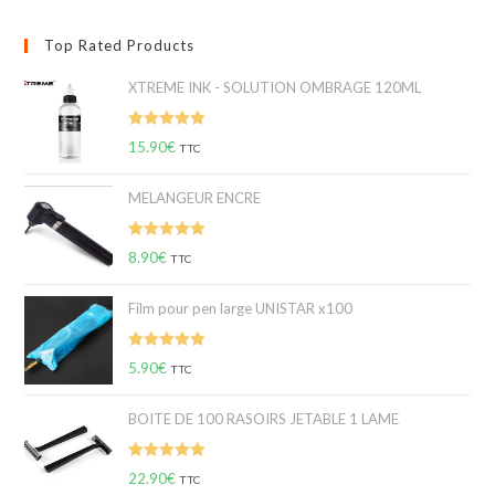
Top Rated Products
XTREME INK - SOLUTION OMBRAGE 120ML
Note
5.00
15.90
€
TTC
sur 5
MELANGEUR ENCRE
Note
5.00
8.90
€
TTC
sur 5
Film pour pen large UNISTAR x100
Note
5.00
5.90
€
TTC
sur 5
BOITE DE 100 RASOIRS JETABLE 1 LAME
Note
5.00
22.90
€
TTC
sur 5