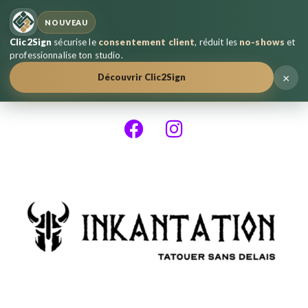
NOUVEAU
Clic2Sign
sécurise le
consentement client
, réduit les
no-shows
et
professionnalise ton studio.
×
Découvrir Clic2Sign