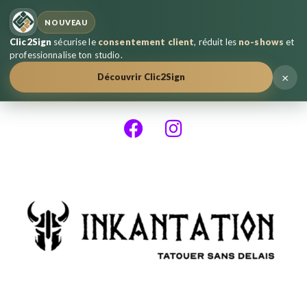
NOUVEAU
Clic2Sign
sécurise le
consentement client
, réduit les
no-shows
et
professionnalise ton studio.
×
Découvrir Clic2Sign