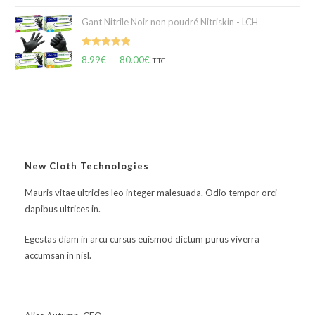
Gant Nitrile Noir non poudré Nitriskin - LCH
Note
5.00
8.99
€
–
80.00
€
TTC
sur 5
New Cloth Technologies
Mauris vitae ultricies leo integer malesuada. Odio tempor orci
dapibus ultrices in.
Egestas diam in arcu cursus euismod dictum purus viverra
accumsan in nisl.