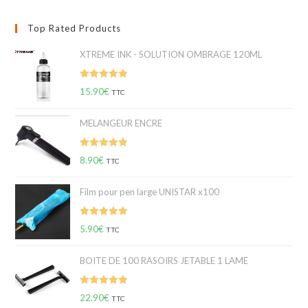
Top Rated Products
XTREME INK - SOLUTION OMBRAGE 120ML
Note
5.00
15.90
€
TTC
sur 5
MELANGEUR ENCRE
Note
5.00
8.90
€
TTC
sur 5
Film pour pen large UNISTAR x100
Note
5.00
5.90
€
TTC
sur 5
BOITE DE 100 RASOIRS JETABLE 1 LAME
Note
5.00
22.90
€
TTC
sur 5