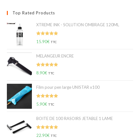
Top Rated Products
XTREME INK - SOLUTION OMBRAGE 120ML
Note
5.00
15.90
€
TTC
sur 5
MELANGEUR ENCRE
Note
5.00
8.90
€
TTC
sur 5
Film pour pen large UNISTAR x100
Note
5.00
5.90
€
TTC
sur 5
BOITE DE 100 RASOIRS JETABLE 1 LAME
Note
5.00
22.90
€
TTC
sur 5