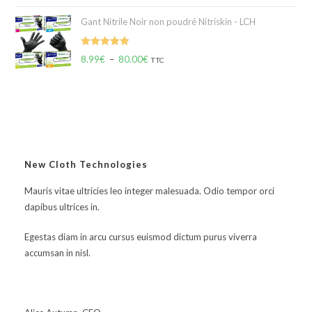
Gant Nitrile Noir non poudré Nitriskin - LCH
Note
5.00
8.99
€
–
80.00
€
TTC
sur 5
New Cloth Technologies
Mauris vitae ultricies leo integer malesuada. Odio tempor orci
dapibus ultrices in.
Egestas diam in arcu cursus euismod dictum purus viverra
accumsan in nisl.