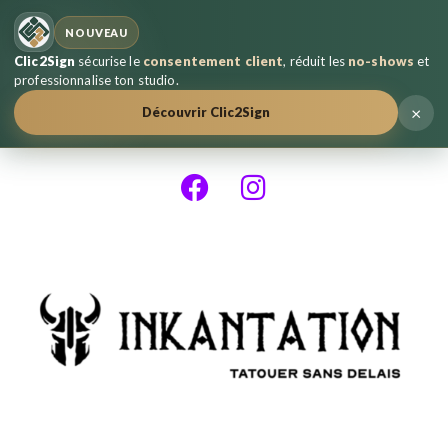
NOUVEAU
Clic2Sign
sécurise le
consentement client
, réduit les
no-shows
et
professionnalise ton studio.
×
Découvrir Clic2Sign