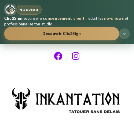
NOUVEAU
Clic2Sign
sécurise le
consentement client
, réduit les
no-shows
et
professionnalise ton studio.
×
Découvrir Clic2Sign