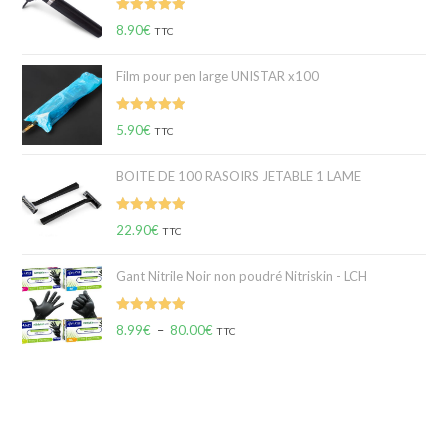
Note
5.00
8.90
€
TTC
sur 5
Film pour pen large UNISTAR x100
Note
5.00
5.90
€
TTC
sur 5
BOITE DE 100 RASOIRS JETABLE 1 LAME
Note
5.00
22.90
€
TTC
sur 5
Gant Nitrile Noir non poudré Nitriskin - LCH
Note
5.00
8.99
€
–
80.00
€
TTC
sur 5