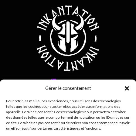
0692 42 38 80
Gérer le consentement
contact@inkantation.re
Pour offrir les meilleures expériences, nous utilisons des technologies
telles que les cookies pour stocker et/ou accéder aux informations des
Suivez-nous sur
appareils. Le fait de consentir à ces technologies nous permettra de traiter
des données telles que le comportement de navigation ou les ID uniques sur
ce site. Le fait de ne pas consentir ou de retirer son consentement peut avoir
un effet négatif sur certaines caractéristiques et fonctions.