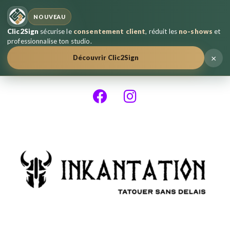
NOUVEAU
Clic2Sign
sécurise le
consentement client
, réduit les
no-shows
et
professionnalise ton studio.
×
Découvrir Clic2Sign