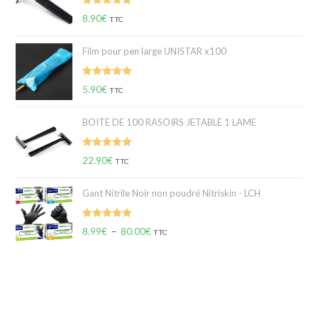
Note
5.00
8.90
€
TTC
sur 5
Film pour pen large UNISTAR x100
Note
5.00
5.90
€
TTC
sur 5
BOITE DE 100 RASOIRS JETABLE 1 LAME
Note
5.00
22.90
€
TTC
sur 5
Gant Nitrile Noir non poudré Nitriskin - LCH
Note
5.00
8.99
€
–
80.00
€
TTC
sur 5