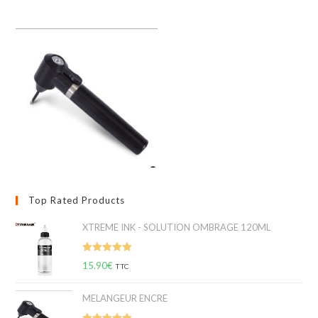
Top Rated Products
XTREME INK - SOLUTION OMBRAGE 120ML
Note
5.00
15.90
€
TTC
sur 5
MELANGEUR ENCRE