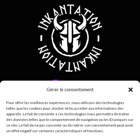
0692 42 38 80
Gérer le consentement
contact@inkantation.re
Pour offrir les meilleures expériences, nous utilisons des technologies
telles que les cookies pour stocker et/ou accéder aux informations des
Suivez-nous sur
appareils. Le fait de consentir à ces technologies nous permettra de traiter
des données telles que le comportement de navigation ou les ID uniques sur
ce site. Le fait de ne pas consentir ou de retirer son consentement peut avoir
un effet négatif sur certaines caractéristiques et fonctions.