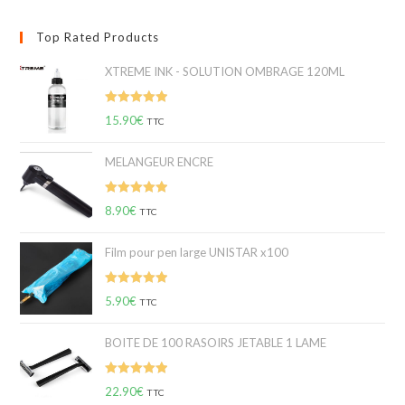
Top Rated Products
XTREME INK - SOLUTION OMBRAGE 120ML
Note
5.00
15.90
€
TTC
sur 5
MELANGEUR ENCRE
Note
5.00
8.90
€
TTC
sur 5
Film pour pen large UNISTAR x100
Note
5.00
5.90
€
TTC
sur 5
BOITE DE 100 RASOIRS JETABLE 1 LAME
Note
5.00
22.90
€
TTC
sur 5