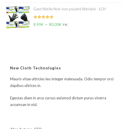
Gant Nitrile Noir non poudré Nitriskin - LCH
Note
5.00
8.99
€
–
80.00
€
TTC
sur 5
New Cloth Technologies
Mauris vitae ultricies leo integer malesuada. Odio tempor orci
dapibus ultrices in.
Egestas diam in arcu cursus euismod dictum purus viverra
accumsan in nisl.