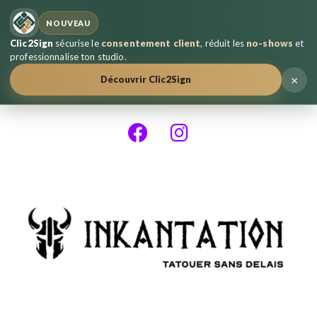
NOUVEAU
Clic2Sign
sécurise le
consentement client
, réduit les
no-shows
et
professionnalise ton studio.
×
Découvrir Clic2Sign