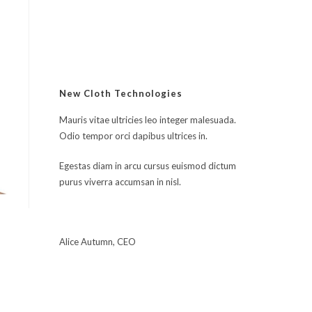
sur 5
New Cloth Technologies
Mauris vitae ultricies leo integer malesuada.
Odio tempor orci dapibus ultrices in.
Egestas diam in arcu cursus euismod dictum
purus viverra accumsan in nisl.
Alice Autumn, CEO