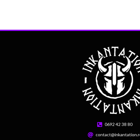
0692 42 38 80
contact@inkantation.r