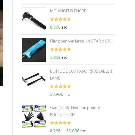
sur 5
MELANGEUR ENCRE
Note
5.00
8.90
€
TTC
sur 5
Film pour pen large UNISTAR x100
Note
5.00
5.90
€
TTC
sur 5
BOITE DE 100 RASOIRS JETABLE 1
LAME
Note
5.00
22.90
€
TTC
sur 5
Gant Nitrile Noir non poudré
Nitriskin - LCH
Note
5.00
8.99
€
–
80.00
€
TTC