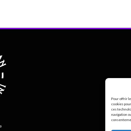
Pour offrir 
cookies pour
ces technolo
Polit
navigation ou
consentement
e