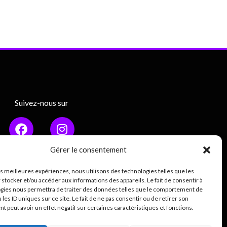
Suivez-nous sur
Gérer le consentement
les meilleures expériences, nous utilisons des technologies telles que les
Mentions légales
 stocker et/ou accéder aux informations des appareils. Le fait de consentir à
gies nous permettra de traiter des données telles que le comportement de
ique de confidentialité (RGPD)
 les ID uniques sur ce site. Le fait de ne pas consentir ou de retirer son
 peut avoir un effet négatif sur certaines caractéristiques et fonctions.
0