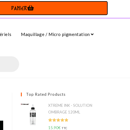
PANIER
riels
Maquillage / Micro pigmentation
Top Rated Products
XTREME INK - SOLUTION
OMBRAGE 120ML
Note
5.00
15.90
€
TTC