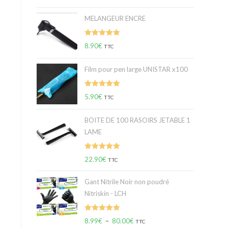
sur 5
MELANGEUR ENCRE
Note
5.00
8.90
€
TTC
sur 5
Film pour pen large UNISTAR x100
Note
5.00
5.90
€
TTC
sur 5
BOITE DE 100 RASOIRS JETABLE 1
LAME
Note
5.00
22.90
€
TTC
sur 5
Gant Nitrile Noir non poudré
Nitriskin - LCH
Note
5.00
8.99
€
–
80.00
€
TTC