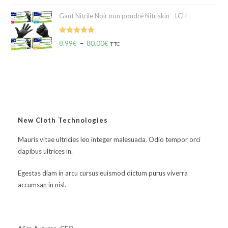
Gant Nitrile Noir non poudré Nitriskin - LCH
Note
5.00
8.99
€
–
80.00
€
TTC
sur 5
New Cloth Technologies
Mauris vitae ultricies leo integer malesuada. Odio tempor orci
dapibus ultrices in.
Egestas diam in arcu cursus euismod dictum purus viverra
accumsan in nisl.