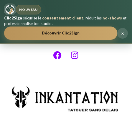
NOUVEAU
Clic2Sign
sécurise le
consentement client
, réduit les
no-shows
et
professionnalise ton studio.
×
Découvrir Clic2Sign