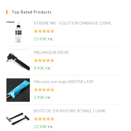
Top Rated Products
XTREME INK - SOLUTION OMBRAGE 120ML
Note
5.00
15.90
€
TTC
sur 5
MELANGEUR ENCRE
Note
5.00
8.90
€
TTC
sur 5
Film pour pen large UNISTAR x100
Note
5.00
5.90
€
TTC
sur 5
BOITE DE 100 RASOIRS JETABLE 1 LAME
Note
5.00
22.90
€
TTC
sur 5