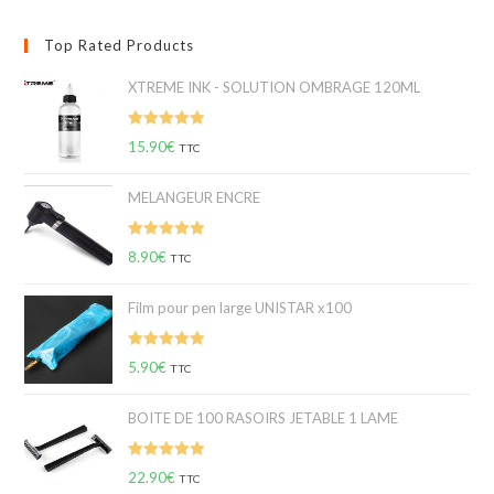
Top Rated Products
XTREME INK - SOLUTION OMBRAGE 120ML
Note
5.00
15.90
€
TTC
sur 5
MELANGEUR ENCRE
Note
5.00
8.90
€
TTC
sur 5
Film pour pen large UNISTAR x100
Note
5.00
5.90
€
TTC
sur 5
BOITE DE 100 RASOIRS JETABLE 1 LAME
Note
5.00
22.90
€
TTC
sur 5