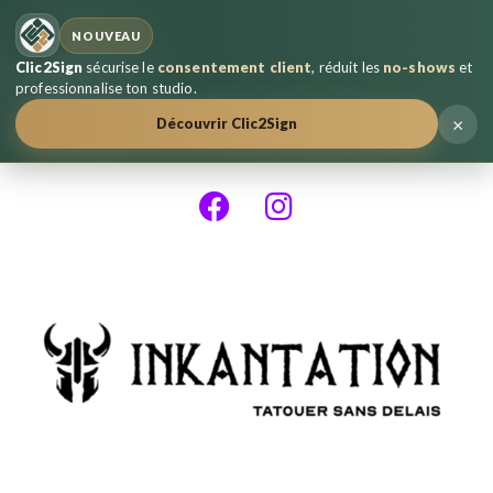
NOUVEAU
Clic2Sign
sécurise le
consentement client
, réduit les
no-shows
et
professionnalise ton studio.
×
Découvrir Clic2Sign