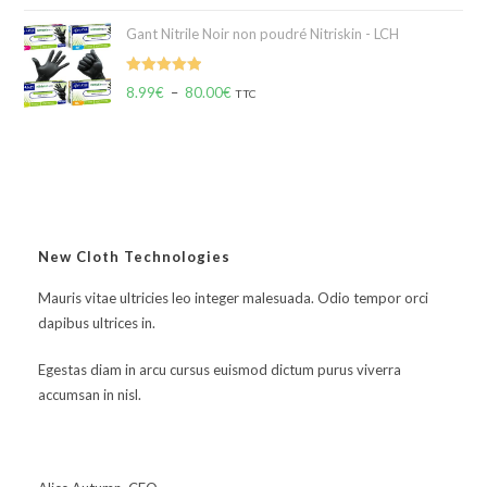
Gant Nitrile Noir non poudré Nitriskin - LCH
Note
5.00
8.99
€
–
80.00
€
TTC
sur 5
New Cloth Technologies
Mauris vitae ultricies leo integer malesuada. Odio tempor orci
dapibus ultrices in.
Egestas diam in arcu cursus euismod dictum purus viverra
accumsan in nisl.