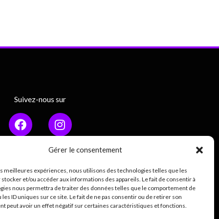
Suivez-nous sur
Gérer le consentement
les meilleures expériences, nous utilisons des technologies telles que les
Mentions légales
 stocker et/ou accéder aux informations des appareils. Le fait de consentir à
gies nous permettra de traiter des données telles que le comportement de
ique de confidentialité (RGPD)
 les ID uniques sur ce site. Le fait de ne pas consentir ou de retirer son
 peut avoir un effet négatif sur certaines caractéristiques et fonctions.
0