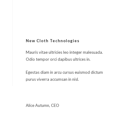
sur 5
New Cloth Technologies
Mauris vitae ultricies leo integer malesuada.
Odio tempor orci dapibus ultrices in.
Egestas diam in arcu cursus euismod dictum
purus viverra accumsan in nisl.
Alice Autumn, CEO