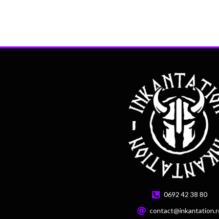
0692 42 38 80
contact@inkantation.r