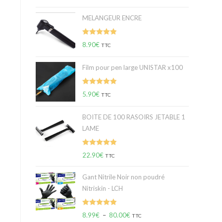
sur 5
MELANGEUR ENCRE
Note
5.00
8.90
€
TTC
sur 5
Film pour pen large UNISTAR x100
Note
5.00
5.90
€
TTC
sur 5
BOITE DE 100 RASOIRS JETABLE 1
LAME
Note
5.00
22.90
€
TTC
sur 5
Gant Nitrile Noir non poudré
Nitriskin - LCH
Note
5.00
8.99
€
–
80.00
€
TTC