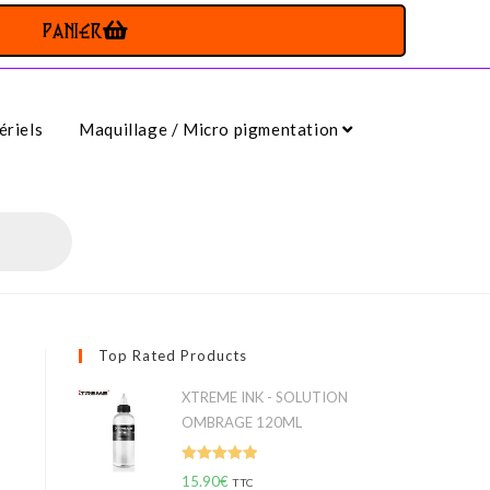
PANIER
riels
Maquillage / Micro pigmentation
Top Rated Products
XTREME INK - SOLUTION
OMBRAGE 120ML
Note
5.00
15.90
€
TTC