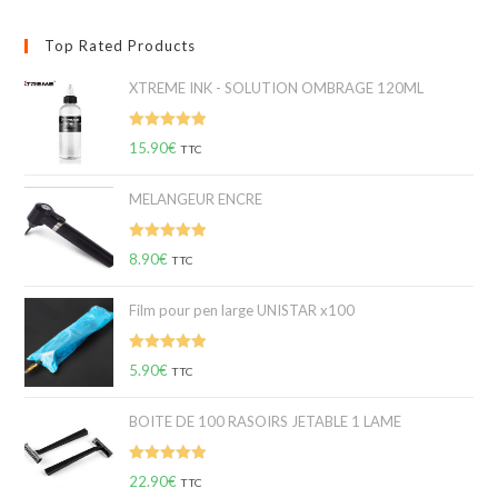
Top Rated Products
XTREME INK - SOLUTION OMBRAGE 120ML
Note
5.00
15.90
€
TTC
sur 5
MELANGEUR ENCRE
Note
5.00
8.90
€
TTC
sur 5
Film pour pen large UNISTAR x100
Note
5.00
5.90
€
TTC
sur 5
BOITE DE 100 RASOIRS JETABLE 1 LAME
Note
5.00
22.90
€
TTC
sur 5