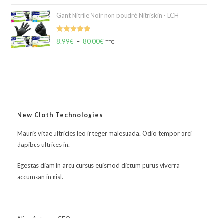
Gant Nitrile Noir non poudré Nitriskin - LCH
Note
5.00
8.99
€
–
80.00
€
TTC
sur 5
New Cloth Technologies
Mauris vitae ultricies leo integer malesuada. Odio tempor orci
dapibus ultrices in.
Egestas diam in arcu cursus euismod dictum purus viverra
accumsan in nisl.