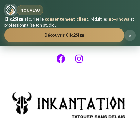
NOUVEAU
Clic2Sign
sécurise le
consentement client
, réduit les
no-shows
et
professionnalise ton studio.
×
Découvrir Clic2Sign