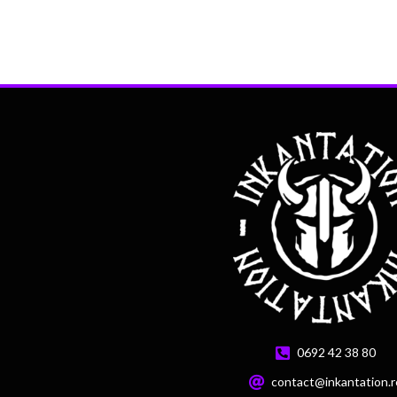
0692 42 38 80
contact@inkantation.r