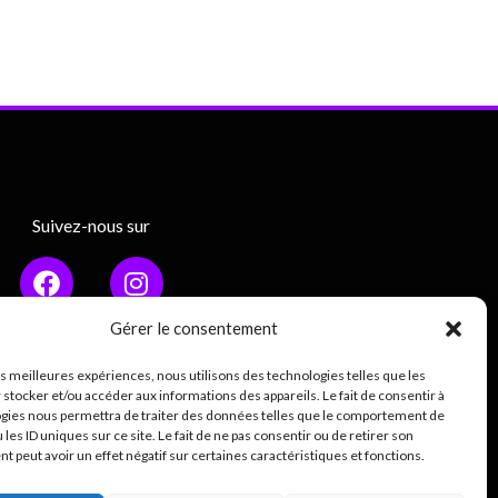
Suivez-nous sur
Gérer le consentement
les meilleures expériences, nous utilisons des technologies telles que les
Mentions légales
 stocker et/ou accéder aux informations des appareils. Le fait de consentir à
gies nous permettra de traiter des données telles que le comportement de
ique de confidentialité (RGPD)
 les ID uniques sur ce site. Le fait de ne pas consentir ou de retirer son
 peut avoir un effet négatif sur certaines caractéristiques et fonctions.
0