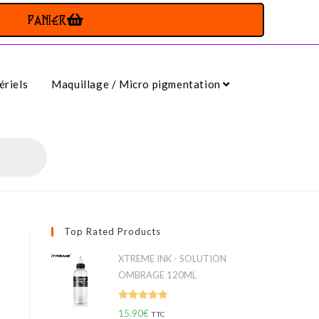
PANIER
riels
Maquillage / Micro pigmentation
Top Rated Products
XTREME INK - SOLUTION
OMBRAGE 120ML
Note
5.00
15.90
€
TTC