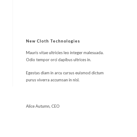
sur 5
New Cloth Technologies
Mauris vitae ultricies leo integer malesuada.
Odio tempor orci dapibus ultrices in.
Egestas diam in arcu cursus euismod dictum
purus viverra accumsan in nisl.
Alice Autumn, CEO