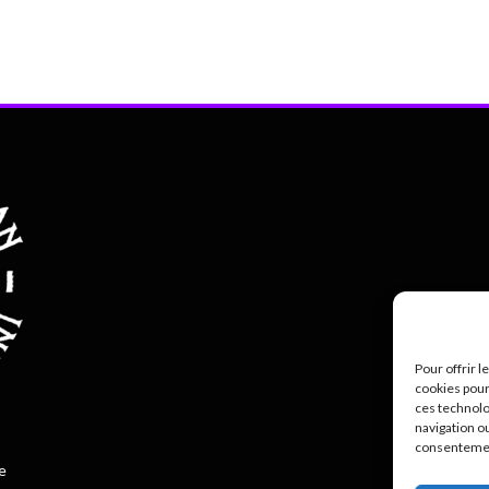
Pour offrir 
cookies pour
ces technolo
Polit
navigation ou
consentement
e