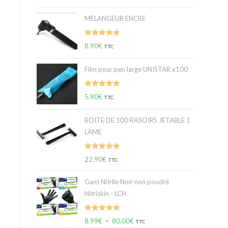
sur 5
MELANGEUR ENCRE
Note
5.00
8.90
€
TTC
sur 5
Film pour pen large UNISTAR x100
Note
5.00
5.90
€
TTC
sur 5
BOITE DE 100 RASOIRS JETABLE 1
LAME
Note
5.00
22.90
€
TTC
sur 5
Gant Nitrile Noir non poudré
Nitriskin - LCH
Note
5.00
8.99
€
–
80.00
€
TTC