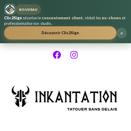
NOUVEAU
Clic2Sign
sécurise le
consentement client
, réduit les
no-shows
et
professionnalise ton studio.
×
Découvrir Clic2Sign