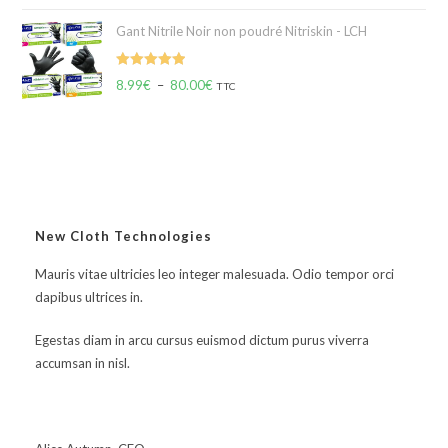
Gant Nitrile Noir non poudré Nitriskin - LCH
Note
5.00
8.99
€
–
80.00
€
TTC
sur 5
New Cloth Technologies
Mauris vitae ultricies leo integer malesuada. Odio tempor orci
dapibus ultrices in.
Egestas diam in arcu cursus euismod dictum purus viverra
accumsan in nisl.