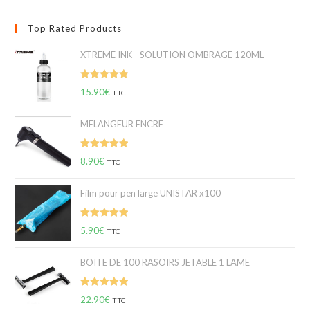
Top Rated Products
XTREME INK - SOLUTION OMBRAGE 120ML
Note
5.00
15.90
€
TTC
sur 5
MELANGEUR ENCRE
Note
5.00
8.90
€
TTC
sur 5
Film pour pen large UNISTAR x100
Note
5.00
5.90
€
TTC
sur 5
BOITE DE 100 RASOIRS JETABLE 1 LAME
Note
5.00
22.90
€
TTC
sur 5