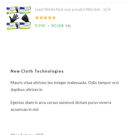
Gant Nitrile Noir non poudré Nitriskin - LCH
Note
5.00
8.99
€
–
80.00
€
TTC
sur 5
New Cloth Technologies
Mauris vitae ultricies leo integer malesuada. Odio tempor orci
dapibus ultrices in.
Egestas diam in arcu cursus euismod dictum purus viverra
accumsan in nisl.