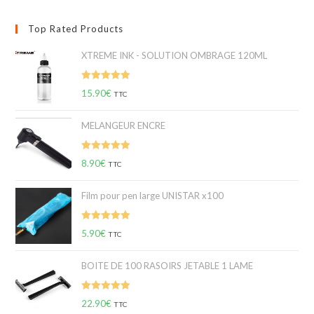
Top Rated Products
XTREME INK - SOLUTION OMBRAGE 120ML
Note
5.00
15.90
€
TTC
sur 5
MELANGEUR ENCRE
Note
5.00
8.90
€
TTC
sur 5
Film pour pen large UNISTAR x100
Note
5.00
5.90
€
TTC
sur 5
BOITE DE 100 RASOIRS JETABLE 1 LAME
Note
5.00
22.90
€
TTC
sur 5