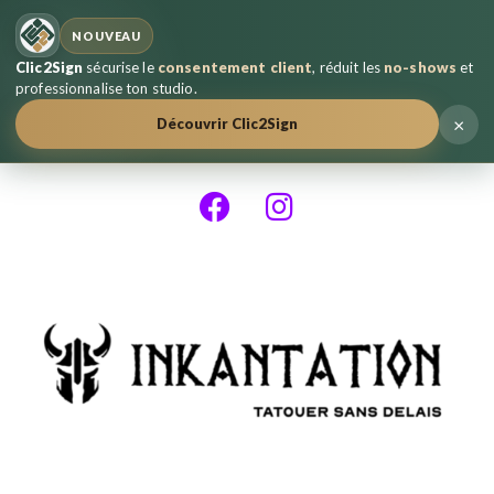
NOUVEAU
Clic2Sign
sécurise le
consentement client
, réduit les
no-shows
et
professionnalise ton studio.
×
Découvrir Clic2Sign