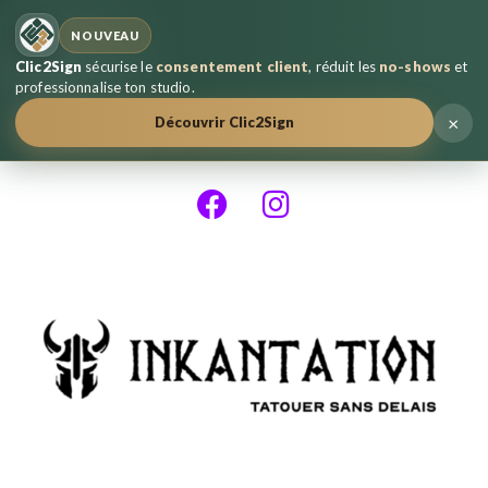
NOUVEAU
Clic2Sign
sécurise le
consentement client
, réduit les
no-shows
et
professionnalise ton studio.
×
Découvrir Clic2Sign