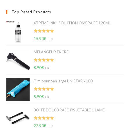
Top Rated Products
XTREME INK - SOLUTION OMBRAGE 120ML
Note
5.00
15.90
€
TTC
sur 5
MELANGEUR ENCRE
Note
5.00
8.90
€
TTC
sur 5
Film pour pen large UNISTAR x100
Note
5.00
5.90
€
TTC
sur 5
BOITE DE 100 RASOIRS JETABLE 1 LAME
Note
5.00
22.90
€
TTC
sur 5