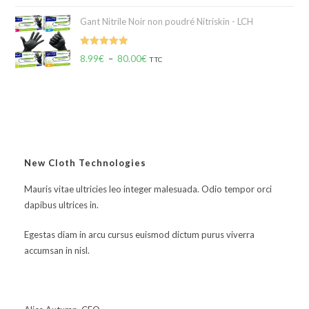
Gant Nitrile Noir non poudré Nitriskin - LCH
Note
5.00
8.99
€
–
80.00
€
TTC
sur 5
New Cloth Technologies
Mauris vitae ultricies leo integer malesuada. Odio tempor orci
dapibus ultrices in.
Egestas diam in arcu cursus euismod dictum purus viverra
accumsan in nisl.