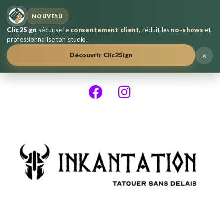
NOUVEAU
Clic2Sign
sécurise le
consentement client
, réduit les
no-shows
et
professionnalise ton studio.
×
Découvrir Clic2Sign