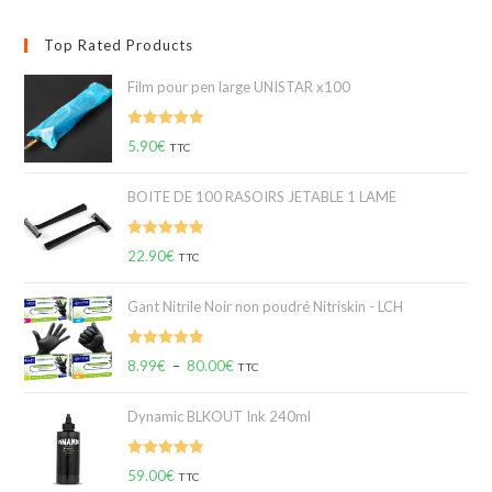
Top Rated Products
Film pour pen large UNISTAR x100
Note
5.00
5.90
€
TTC
sur 5
BOITE DE 100 RASOIRS JETABLE 1 LAME
Note
5.00
22.90
€
TTC
sur 5
Gant Nitrile Noir non poudré Nitriskin - LCH
Note
5.00
8.99
€
–
80.00
€
TTC
sur 5
Dynamic BLKOUT Ink 240ml
Note
5.00
59.00
€
TTC
sur 5