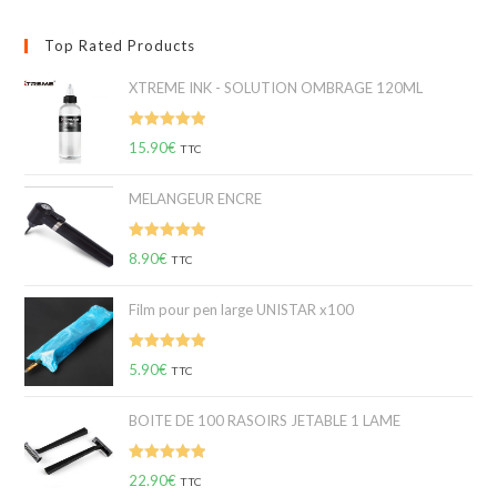
Top Rated Products
XTREME INK - SOLUTION OMBRAGE 120ML
Note
5.00
15.90
€
TTC
sur 5
MELANGEUR ENCRE
Note
5.00
8.90
€
TTC
sur 5
Film pour pen large UNISTAR x100
Note
5.00
5.90
€
TTC
sur 5
BOITE DE 100 RASOIRS JETABLE 1 LAME
Note
5.00
22.90
€
TTC
sur 5