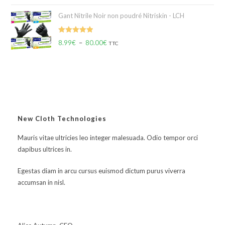
Gant Nitrile Noir non poudré Nitriskin - LCH
Note
5.00
8.99
€
–
80.00
€
TTC
sur 5
New Cloth Technologies
Mauris vitae ultricies leo integer malesuada. Odio tempor orci
dapibus ultrices in.
Egestas diam in arcu cursus euismod dictum purus viverra
accumsan in nisl.