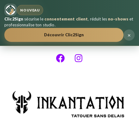
NOUVEAU
Clic2Sign
sécurise le
consentement client
, réduit les
no-shows
et
professionnalise ton studio.
×
Découvrir Clic2Sign