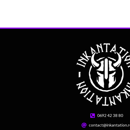
0692 42 38 80
contact@inkantation.r