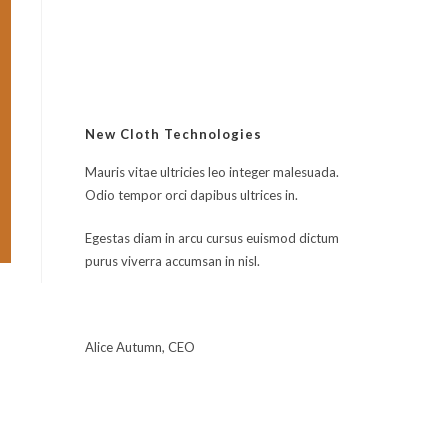
sur 5
New Cloth Technologies
Mauris vitae ultricies leo integer malesuada.
Odio tempor orci dapibus ultrices in.
Egestas diam in arcu cursus euismod dictum
purus viverra accumsan in nisl.
Alice Autumn, CEO