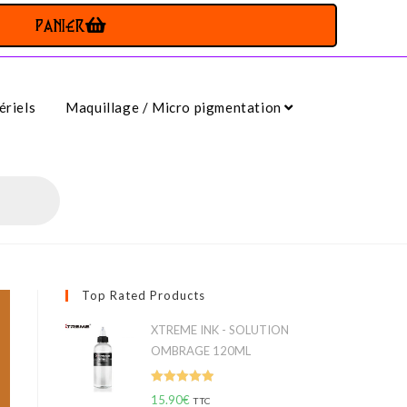
PANIER
riels
Maquillage / Micro pigmentation
Top Rated Products
XTREME INK - SOLUTION
OMBRAGE 120ML
Note
5.00
15.90
€
TTC