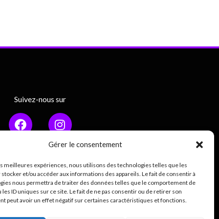
Suivez-nous sur
Gérer le consentement
les meilleures expériences, nous utilisons des technologies telles que les
Mentions légales
 stocker et/ou accéder aux informations des appareils. Le fait de consentir à
gies nous permettra de traiter des données telles que le comportement de
ique de confidentialité (RGPD)
 les ID uniques sur ce site. Le fait de ne pas consentir ou de retirer son
 peut avoir un effet négatif sur certaines caractéristiques et fonctions.
0