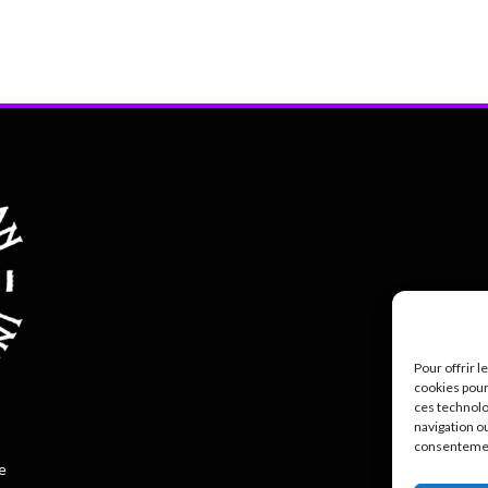
Pour offrir 
cookies pour
ces technolo
Polit
navigation ou
consentement
e