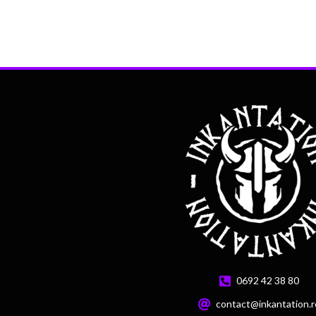
0692 42 38 80
contact@inkantation.r