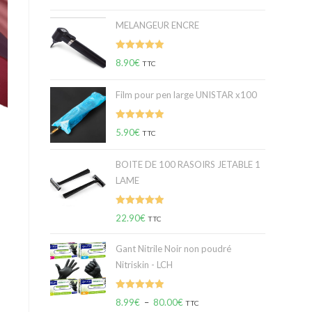
sur 5
MELANGEUR ENCRE
Note
5.00
8.90
€
TTC
sur 5
Film pour pen large UNISTAR x100
Note
5.00
5.90
€
TTC
sur 5
BOITE DE 100 RASOIRS JETABLE 1
LAME
Note
5.00
22.90
€
TTC
sur 5
Gant Nitrile Noir non poudré
Nitriskin - LCH
Note
5.00
8.99
€
–
80.00
€
TTC