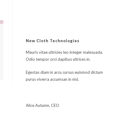
sur 5
New Cloth Technologies
Mauris vitae ultricies leo integer malesuada.
Odio tempor orci dapibus ultrices in.
Egestas diam in arcu cursus euismod dictum
purus viverra accumsan in nisl.
Alice Autumn, CEO