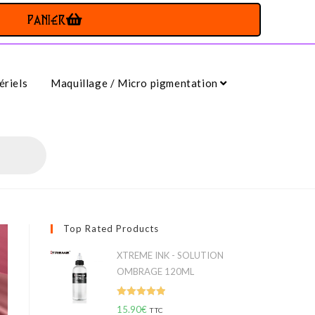
PANIER
riels
Maquillage / Micro pigmentation
Top Rated Products
XTREME INK - SOLUTION
OMBRAGE 120ML
Note
5.00
15.90
€
TTC