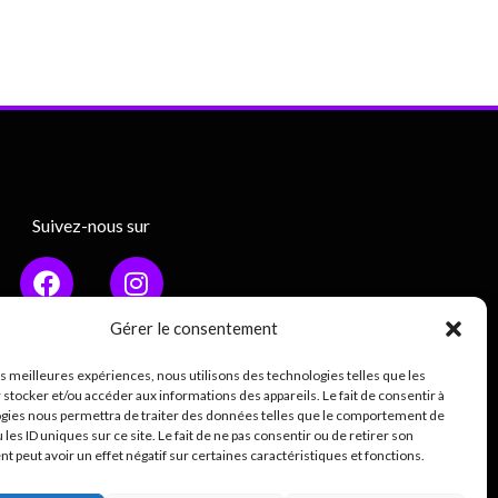
Suivez-nous sur
Gérer le consentement
les meilleures expériences, nous utilisons des technologies telles que les
Mentions légales
 stocker et/ou accéder aux informations des appareils. Le fait de consentir à
gies nous permettra de traiter des données telles que le comportement de
ique de confidentialité (RGPD)
 les ID uniques sur ce site. Le fait de ne pas consentir ou de retirer son
 peut avoir un effet négatif sur certaines caractéristiques et fonctions.
0